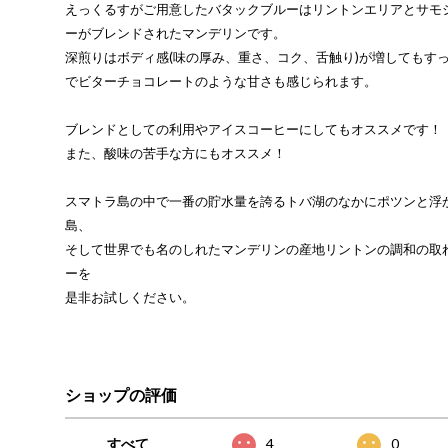
えっくるすがご用意したバタックブルーはリントンエリアとサモ
ーがブレンドされたマンデリンです。
深煎りはボディ感(味の厚み、重さ、コク、舌触り)が増してもす
でビターチョコレートのような甘さも感じられます。
ブレンドとしての利用やアイスコーヒーにしてもオススメです！
また、酸味の苦手な方にもオススメ！
スマトラ島の中で一番の貯水量を誇るトバ湖のなかにポツンと浮
島、
そして世界でも名のしれたマンデリンの産地リントンの調和の取
ーを
是非お試しください。
ショップの評価
すべて
4
0