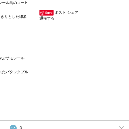
シール島のコーヒ
ポスト
シェア
Save
っきりとした印象
通報する
かぶサモシール
れたバタックブル
0