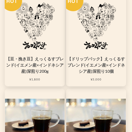
【豆・挽き豆】えっくるすブレ
【ドリップパック】えっくるす
ンド(イエメン産×インドネシア
ブレンド(イエメン産×インドネ
産)深煎り200g
シア産)深煎り10個
¥1,800
¥3,000