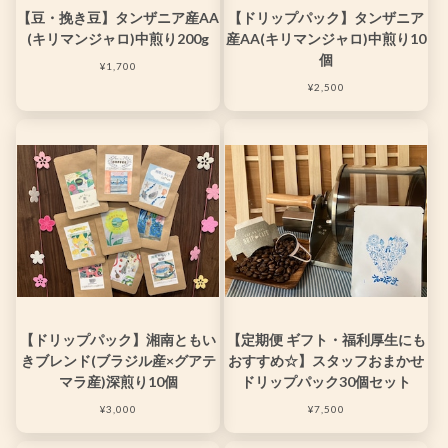
【豆・挽き豆】タンザニア産AA
【ドリップパック】タンザニア
(キリマンジャロ)中煎り200g
産AA(キリマンジャロ)中煎り10
個
¥1,700
¥2,500
【ドリップパック】湘南ともい
【定期便 ギフト・福利厚生にも
きブレンド(ブラジル産×グアテ
おすすめ☆】スタッフおまかせ
マラ産)深煎り10個
ドリップパック30個セット
¥3,000
¥7,500