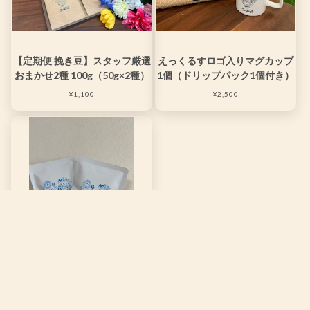
【定期便 挽き豆】スタッフ厳選
えっくるすロゴ入りマグカップ
おまかせ2種 100g（50g×2種）
1個（ドリップパック1個付き）
¥1,100
¥2,500
【ドリップパック】えっくるす
ブレンド（イエメン産×インドネ
シア産）50個